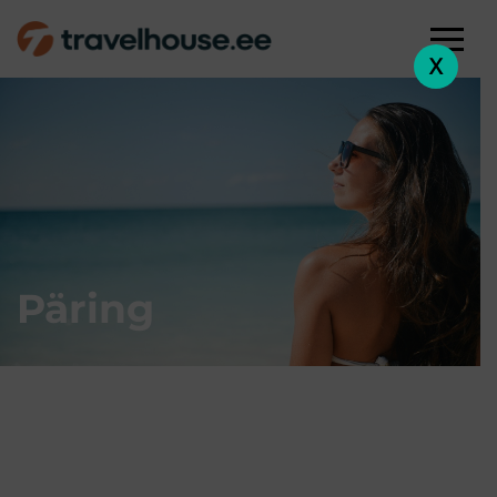
X
Päring