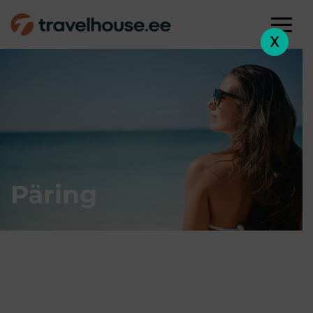
X
Päring